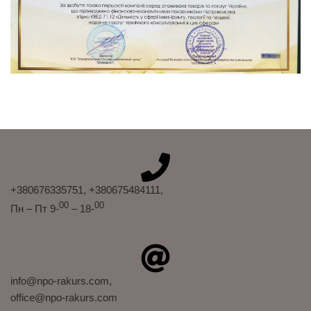
+380676335751
, +380675484111
,
00
00
Пн – Пт 9-
– 18-
info@npo-rakurs.com,
office@npo-rakurs.com