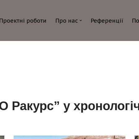
Проектні роботи
Про нас
Референції
По
ВО Ракурс” у хронологі