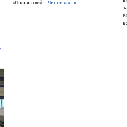
в
«Полтавський…
Читати далі »
з
К
в
и