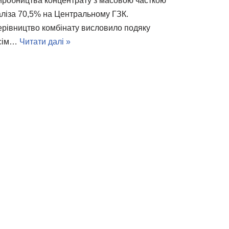
иробництва концентрату з масовою часткою
аліза 70,5% на Центральному ГЗК.
ерівництво комбінату висловило подяку
сім…
Читати далі »