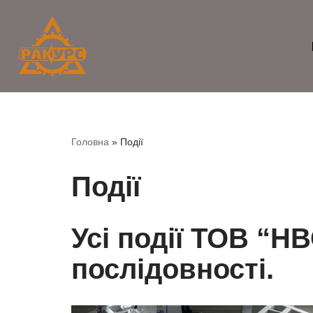
Перейти
до
вмісту
Головна
»
Події
Події
Усі події ТОВ “Н
послідовності.