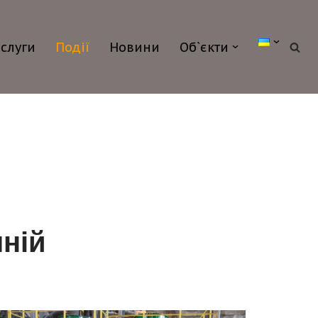
слуги
Події
Новини
Об`єкти
чній