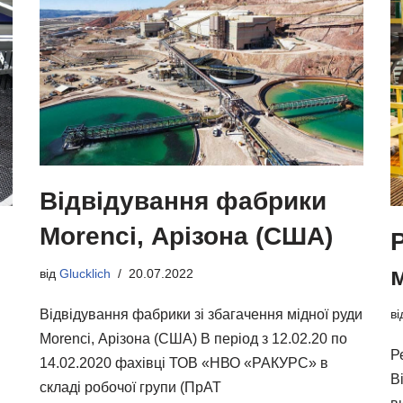
Відвідування фабрики
Morenci, Арізона (США)
від
Glucklich
20.07.2022
Відвідування фабрики зі збагачення мідної руди
в
Morenci, Арізона (США) В період з 12.02.20 по
Р
14.02.2020 фахівці ТОВ «НВО «РАКУРС» в
В
складі робочої групи (ПрАТ