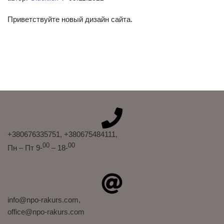
Приветствуйте новый дизайн сайта.
+380676335751
, +380675484111
,
00
00
Пн – Пт 9-
– 18-
info@npo-rakurs.com,
office@npo-rakurs.com