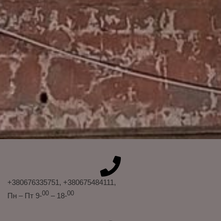
+380676335751
, +380675484111
,
00
00
Пн – Пт 9-
– 18-