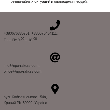
чрезвычайных ситуаций и оповещения людей.
+380676335751
, +380675484111
,
00
00
Пн – Пт 9-
– 18-
info@npo-rakurs.com,
office@npo-rakurs.com
вул. Кобилянського 154а,
Кривий Ріг, 50002, Україна