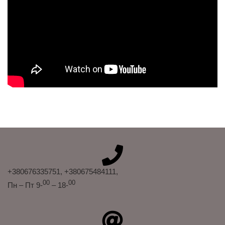
+380676335751
, +380675484111
,
00
00
Пн – Пт 9-
– 18-